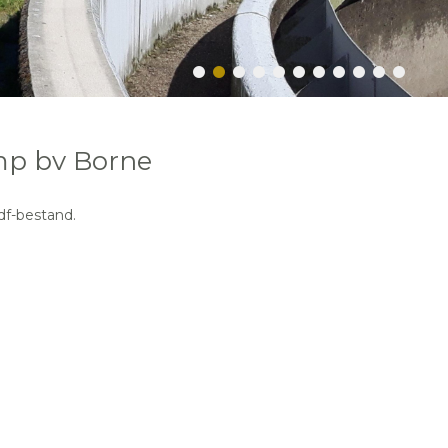
mp bv Borne
df-bestand.